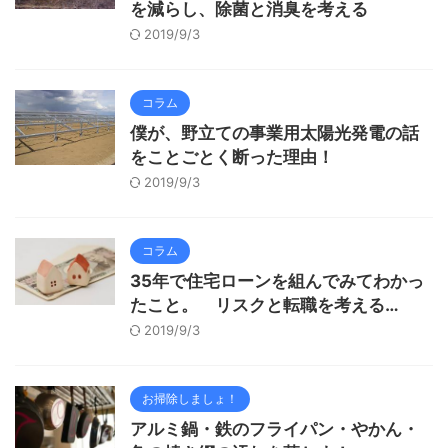
を減らし、除菌と消臭を考える
2019/9/3
コラム
僕が、野立ての事業用太陽光発電の話
をことごとく断った理由！
2019/9/3
コラム
35年で住宅ローンを組んでみてわかっ
たこと。 リスクと転職を考える…
2019/9/3
お掃除しましょ！
アルミ鍋・鉄のフライパン・やかん・