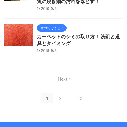
魚の焼き網の汚れを落とす！
2019/9/3
床のおそうじ♫
カーペットのシミの取り方！ 洗剤と道
具とタイミング
2019/9/3
Next »
1
2
…
12